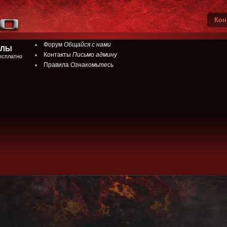
Кон
Вы
Форум
Общайся с нами
ЙЛЫ
Контакты
Письмо админу
есплатно
Правила
Ознакомьтесь