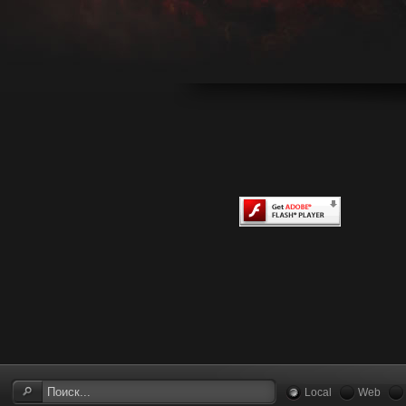
Local
Web