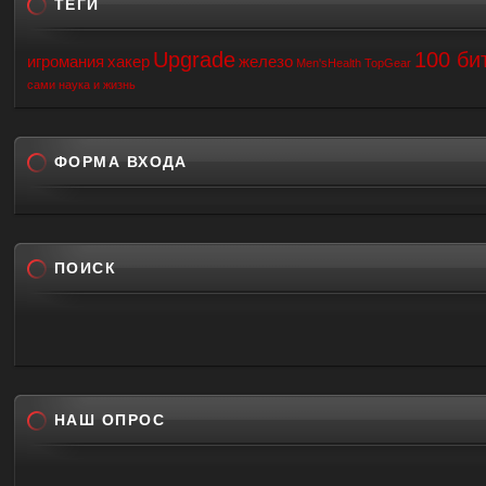
ТЕГИ
Upgrade
100 би
игромания
хакер
железо
Men'sHealth
TopGear
сами
наука и жизнь
ФОРМА ВХОДА
ПОИСК
НАШ ОПРОС