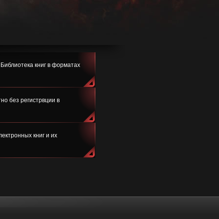
. Библиотека книг в форматах
но без регистрвции в
ектронных книг и их