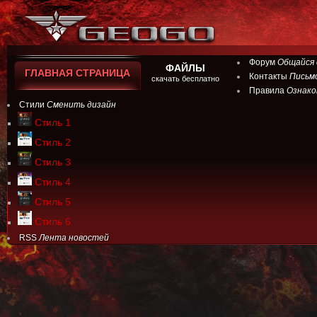
Форум
Общайся 
ФАЙЛЫ
ГЛАВНАЯ СТРАНИЦА
Контакты
Письм
скачать бесплатно
Правила
Ознако
Стили
Сменить дизайн
Стиль 1
Стиль 2
Стиль 3
Стиль 4
Стиль 5
Стиль 6
RSS
Лента новостей