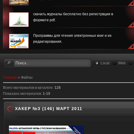
скачать журналы бесплатно без регистрвции в
формате pdf.
Программы для чтения электронных книг и их
редактирования.
Local
Web
Главная
»
Файлы
Всего материалов в каталоге
:
128
Показано материалов
:
1-10
ХАКЕР №3 (146) МАРТ 2011