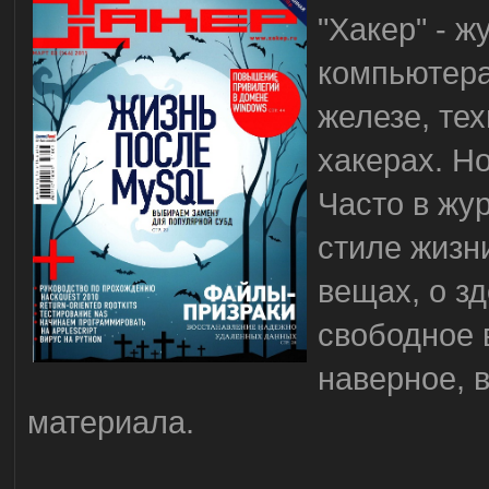
"Хакер" - 
компьютера
железе, тех
хакерах. Но
Часто в жу
стиле жизн
вещах, о зд
свободное 
наверное, 
материала.