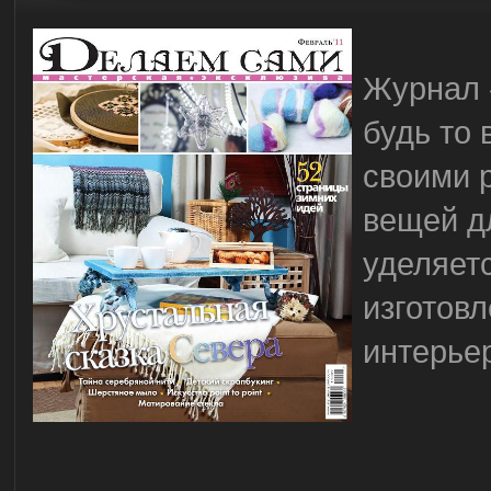
Журнал 
будь то 
своими 
вещей д
уделяет
изготов
интерье