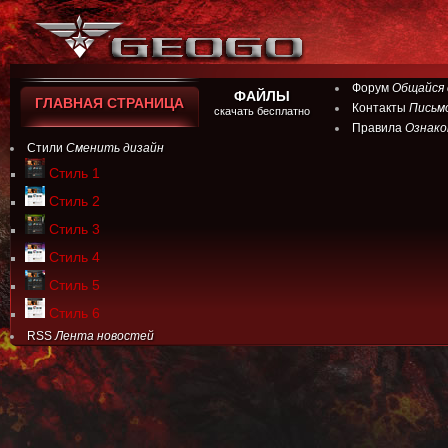
Форум
Общайся 
ФАЙЛЫ
ГЛАВНАЯ СТРАНИЦА
Контакты
Письм
скачать бесплатно
Правила
Ознако
Стили
Сменить дизайн
Стиль 1
Стиль 2
Стиль 3
Стиль 4
Стиль 5
Стиль 6
RSS
Лента новостей