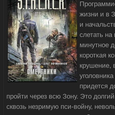
Программис
жизни и в 
и начальст
слетать на 
минутное д
короткая к
крушение, 
уголовника
придется д
пройти через всю Зону. Это долгий
сквозь незримую пси-войну, невол