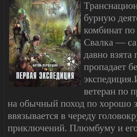
Транснацион
бурную деяте
комбинат по
Свалка — са
давно взята 
пропадает б
экспедиция.И
ветеран по 
на обычный поход по хорошо з
ввязывается в череду головок
приключений. Плюмбуму и его