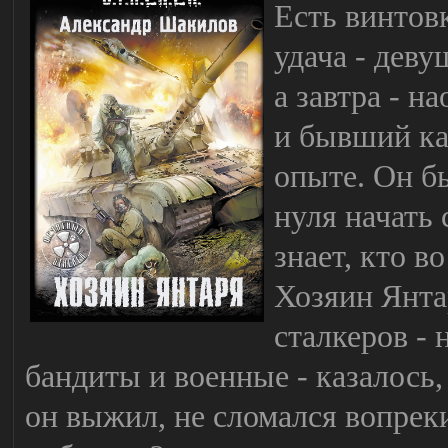
Есть винтовк
удача - деву
а завтра - н
и бывший ка
опыте. Он б
нуля начать 
знает, кто в
Хозяин Янта
сталкеров -
бандиты и военные - казалось,
он выжил, не сломался вопреки