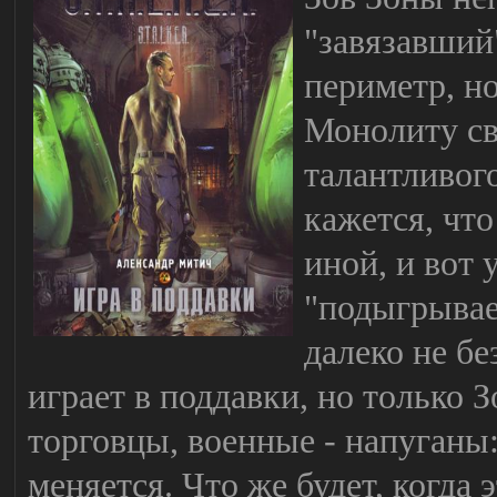
"завязавший
периметр, но
Монолиту св
талантливог
кажется, что
иной, и вот 
"подыгрывае
далеко не б
играет в поддавки, но только З
торговцы, военные - напуганы:
меняется. Что же будет, когда